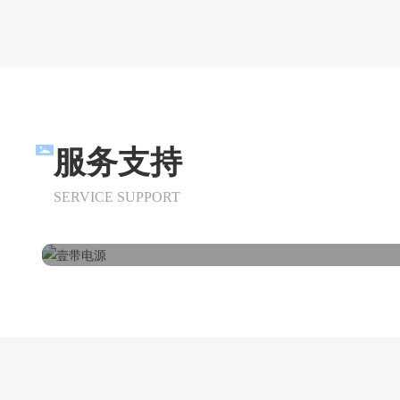
售前服务
服务支持
可以通过官方网站、客服热线等方式了解电源适配
的规格、价格等信息；有意向客户可到工厂或展厅
SERVICE SUPPORT
行实地考察，了解产品的生产流程、质量控制等方
面。