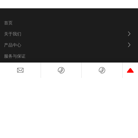
底正式批量；
2018年9月获得ISO9001；
2019年2月获得ISO14001；
首页
关于我们
产品中心
2017
服务与保证
新闻资讯
联系我们
©2024 东莞市壹带电源科技有限公司
网站建设：中企动力
深圳
粤ICP备19045057号
SEO标签
营业执照