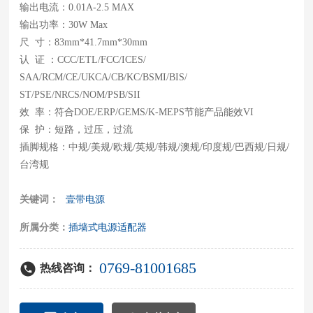
输出电流：0.01A-2.5 MAX
输出功率：30W Max
尺 寸：83mm*41.7mm*30mm
认 证 ：CCC/ETL/FCC/ICES/
SAA/RCM/CE/UKCA/CB/KC/BSMI/BIS/
ST/PSE/NRCS/NOM/PSB/SII
效 率：符合DOE/ERP/GEMS/K-MEPS节能产品能效VI
保 护：短路，过压，过流
插脚规格：中规/美规/欧规/英规/韩规/澳规/印度规/巴西规/日规/
关键词：
壹带电源
所属分类：
插墙式电源适配器
0769-81001685
热线咨询：