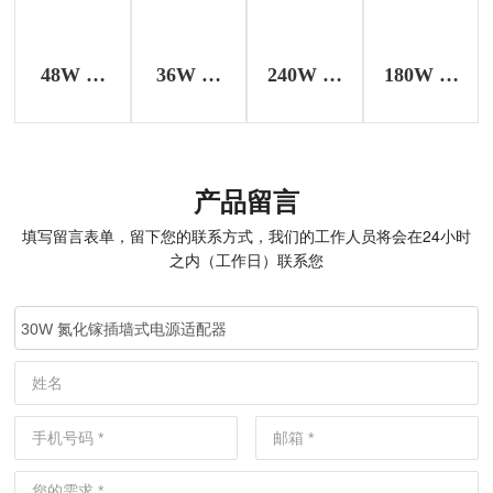
48W 氮
36W 氮
240W 氮
180W 氮
化镓可换
化镓可换
化镓桌面
化镓桌面
头墙插式
头插墙式
式电源适
式电源适
电源适配
电源适配
配器
配器
产品留言
器
器
填写留言表单，留下您的联系方式，我们的工作人员将会在24小时
之内（工作日）联系您
30W 氮化镓插墙式电源适配器