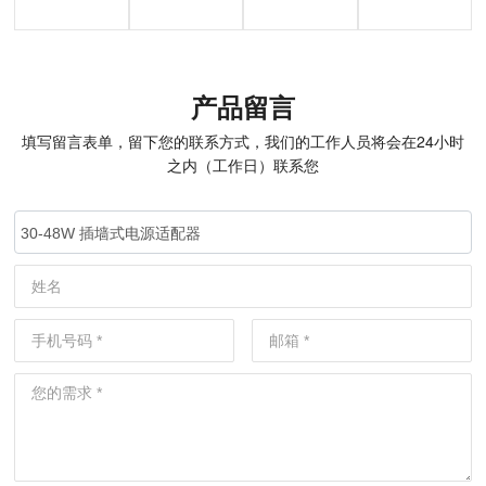
化镓可换
化镓可换
化镓桌面
化镓桌面
头墙插式
头插墙式
式电源适
式电源适
电源适配
电源适配
配器
配器
产品留言
器
器
填写留言表单，留下您的联系方式，我们的工作人员将会在24小时
之内（工作日）联系您
30-48W 插墙式电源适配器